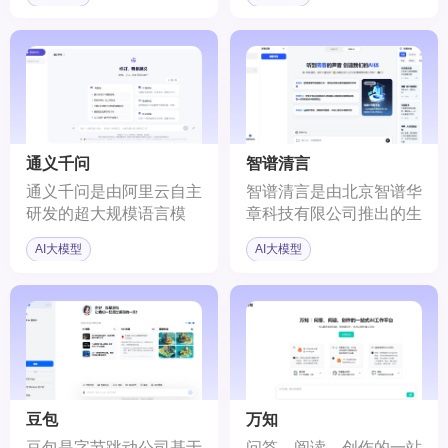
结合法律领域特定的数据
行、管理和使用大型语言
集和外部知识库，提高法
模型。
律问题处理的准确性和效
率。
通义千问
智谱清言
通义千问是由阿里云自主
智谱清言是由北京智谱华
研发的超大规模语言模
章科技有限公司推出的生
型，它具备理解和分析用
成式AI助手。它基于智谱
AI大模型
AI大模型
户输入的自然语言的能
AI自主研发的中英双语对
力，并在不同领域和任务
话模型ChatGLM2，经过
中为用户提供服务和帮
万亿字符的文本与代码预
助。通义千问旨在通过其
训练，并采用有监督微调
先进的自然语言处理技
技术，为用户提供智能化
术，成为用户生活和工作
服务。
中的智能助手。
豆包
万知
豆包是字节跳动公司基于
问答、阅读、创作的一站