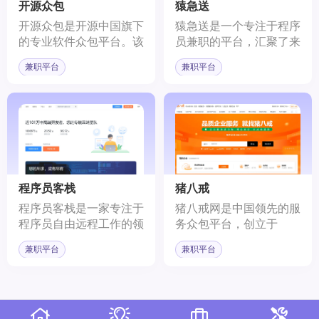
开源众包
猿急送
开源众包是开源中国旗下
猿急送是一个专注于程序
的专业软件众包平台。该
员兼职的平台，汇聚了来
平台依托于开源中国社区
自知名互联网公司如BAT
兼职平台
兼职平台
的基础，致力于构建一个
的技术、设计、产品等领
为开发者提供赚钱和创业
域的专业人才。平台旨在
机会的环境。它将开源思
为创业公司提供技术支
想与众包模式相结合，为
持，帮助他们解决技术难
软件开发者和需求方提供
题，提高创业效率。
了一个便捷、高效的任务
分发与接收的渠道。
程序员客栈
猪八戒
程序员客栈是一家专注于
猪八戒网是中国领先的服
程序员自由远程工作的领
务众包平台，创立于
先平台，拥有全球最大的
2006年，以“汇聚天下人
兼职平台
兼职平台
中文技术人才库。该平台
才，服务全球企业”为使
致力于通过数据治理和技
命。平台注册用户超过
术创新，为程序员提供隐
3300万，服务种类650余
私保护的同时，打造技术
种，服务覆盖全球25个
信用体系，深化对程序员
国家和地区。猪八戒网为