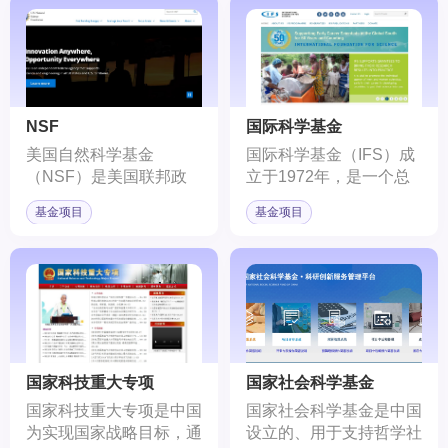
（Bethesda）。作为美
国家的国家级科学研究委
国卫生与公众服务部
员会、科学院、研究院和
（U.S. Department of
其他资助科学研究的基金
Health and Human
组织组成，旨在促进欧洲
Services）的一部分，
的科学研究和合作。
NIH的使命是探索生命本
NSF
国际科学基金
质和行为学方面的基础知
美国自然科学基金
国际科学基金（IFS）成
识，并运用这些知识来延
（NSF）是美国联邦政
立于1972年，是一个总
长人类寿命以及预防、诊
府的一个独立机构，成立
部设在瑞典斯德哥尔摩的
断和治疗各种疾病和残
基金项目
基金项目
于1950年。NSF的主要
非政府组织。
障。
任务是支持基础科学研究
和教育项目，以促进科学
和技术的发展。
国家科技重大专项
国家社会科学基金
国家科技重大专项是中国
国家社会科学基金是中国
为实现国家战略目标，通
设立的、用于支持哲学社