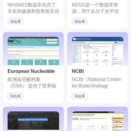
NHANES数据库包含了
KEGG是一个数据库资
丰富的健康和营养相关信
源，用于从分子水平信
息，如生物学指标、生活
息，特别是基因组测序和
综合库
综合库
方式、饮食习惯、体格测
其他高通量实验技术生成
量等，为医学研究、公共
的大规模分子数据集，了
卫生研究和流行病学研究
解生物系统（如细胞、生
提供了宝贵的数据资源。
物体和生态系统）的高级
功能。
European Nucleotide
NCBI
Archive
欧洲核苷酸档案
NCBI（National Center
（ENA） 提供了世界核
for Biotechnology
苷酸测序信息的全面记
Information）是美国国立
综合库
综合库
录，涵盖原始测序数据、
卫生研究院（NIH）下属
序列组装信息和功能注
的国家级生物技术信息中
释。
心，专注于生物医学信息
的集成、分析和传播。
NCBI提供的数据库和服
务是全球科研人员不可或