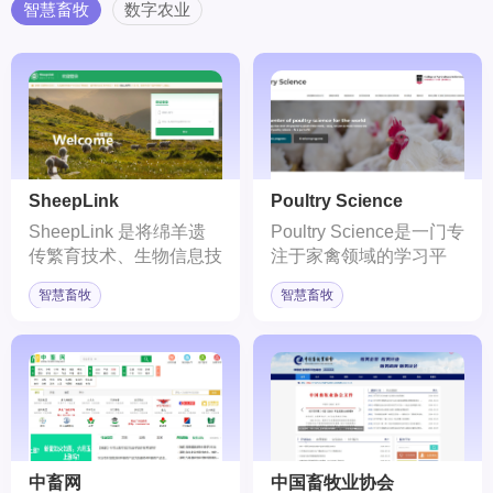
格式的文档，并支持超长
心大模型已升级至4.0版
智慧畜牧
数字农业
的上下文窗口
本，具备理解、生成、逻
辑、记忆四大基础能力。
SheepLink
Poultry Science
SheepLink 是将绵羊遗
Poultry Science是一门专
传繁育技术、生物信息技
注于家禽领域的学习平
术与计算机技术相融合，
台，旨在传授关于家禽产
智慧畜牧
智慧畜牧
以自主研发的绵羊 40K
业的全面知识，包括遗传
基因芯片为核心，开发而
学、生理学、营养学、疾
成的绵羊大数据智库创新
病管理、经济学和商业等
与智能育种云平台。包括
方面。
智能育种、基因追溯、健
康养殖等功能模块。
中畜网
中国畜牧业协会