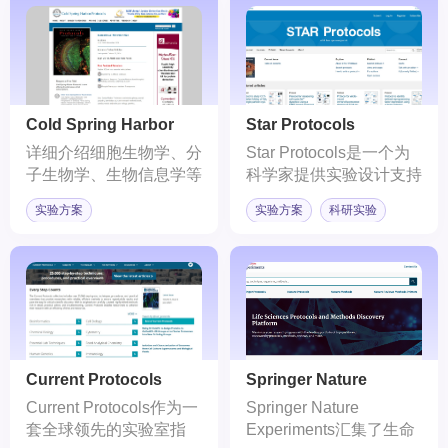
Cold Spring Harbor
Star Protocols
Protocols
详细介绍细胞生物学、分
Star Protocols是一个为
子生物学、生物信息学等
科学家提供实验设计支持
领域的实验方法
的在线平台。不仅包括了
实验方案
实验方案
科研实验
实验的整个过程，还提供
了详尽的概括、背景、关
键设备表、详细步骤方
法、预期成果、局限性、
故障排除、参考文章信息
等一系列内容，为科研人
员提供了全面的指导和支
持。
Current Protocols
Springer Nature
Experiments
Current Protocols作为一
Springer Nature
套全球领先的实验室指
Experiments汇集了生命