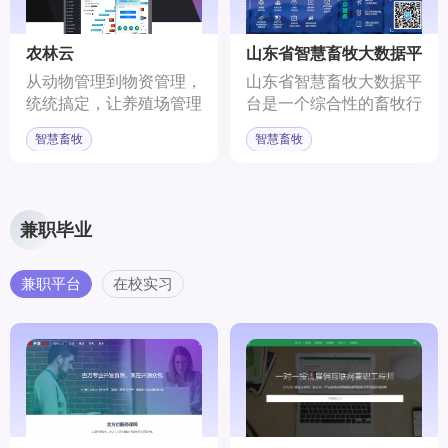
业者，是行业交流的重要
织，是中国畜牧业协会的
平台。网站内容涵盖行业
分支机构，是非盈利性的
政策性、新闻性和科普性
社会团体。
农林云
山东省智慧畜牧大数据平
多个方面，是行业内具有
台
从动物管理到物资管理，
山东省智慧畜牧大数据平
权威声音的门户网站之
统统搞定，让养殖场管理
台是一个综合性的畜牧行
一。
更便捷！用科技的力量为
业服务平台，它利用先进
智慧畜牧
智慧畜牧
养殖场提供生产保障，开
的数字技术，为畜牧产业
启更高效盈利之路，引领
提供全面的监督管理和公
养殖新时代！
共服务。
兼职毕业
兼职平台
在校实习