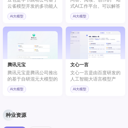
云雀模型开发的多功能人
式AI工作平台。可以解答
工智能助手。它集成了聊
你的问题、帮你看文件、
AI大模型
AI大模型
天机器人、写作助手、英
也可以创作演示文档。
语学习助手等功能，致力
于为用户提供生活、学
习、工作中的帮助。
腾讯元宝
文心一言
腾讯元宝是腾讯公司推出
文心一言是由百度研发的
的基于自研混元大模型的
人工智能大语言模型产
C端AI助手App，旨在提
品，具备跨模态、跨语言
AI大模型
AI大模型
高用户的工作效率和日常
的深度语义理解与生成能
生活体验。它提供了AI搜
力。它不仅能通过上下文
索、AI总结、AI写作等核
预测生成文本，还能进行
心能力，能够处理多个微
对话互动、回答问题或执
种业资源
信公众号链接、网址以及
行要求，帮助用户高效获
PDF、Word、txt等多种
取信息、知识和灵感。文