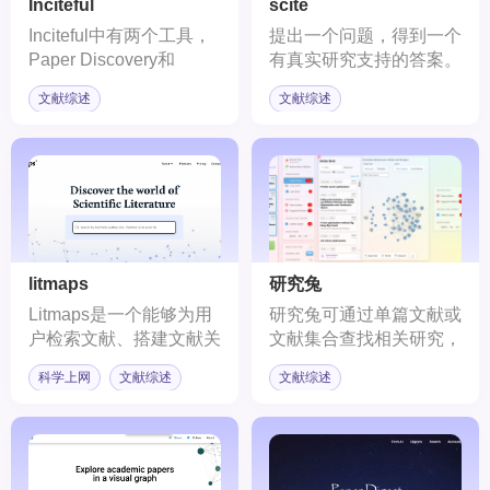
Inciteful
scite
Inciteful中有两个工具，
提出一个问题，得到一个
Paper Discovery和
有真实研究支持的答案。
Literature Connector。
文献综述
文献综述
Paper Discovery能根据
引文构建论文网络，使用
网络分析算法来分析网
络，让使用者快速了解该
主题所需的信息，同时找
到最相似的论文、重要的
论文以及多产的作者和机
构等。Literature
litmaps
研究兔
Connector则可以输入两
Litmaps是一个能够为用
研究兔可通过单篇文献或
篇文献，提供交互式可视
户检索文献、搭建文献关
文献集合查找相关研究，
化展示二者如何通过文献
系网络的工具。用户仅需
可实现各种文献集合的网
连接起来。
科学上网
文献综述
文献综述
在搜索框中输入文献名
络关系或时间轴的分析，
称，Litmaps就能根据该
也可以针对性地具体作者
文献为用户搭建“种子图
的研究进行网络及时间轴
谱”。
分析，为我们综述文献时
提供全局性视野，有利于