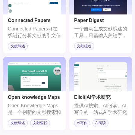
我们把握不同模块研究间
的衔接与拓展。
Connected Papers
Paper Digest
Connected Papers可在
一个自动生成文献综述的
线进行分析文献的引文信
工具，只需输入关键字，
息，轻松了解某一篇文献
该网站则会自动搜索相关
文献综述
文献综述
的引用和被引用关联，分
文献，并提炼文献的关键
析出文献的前世今生，方
观点和重要结果。
便我们快速对一篇文献或
者某一个领域进行调研，
并自动将调研的情况以关
联图的形式可视化呈现给
用户！
Open knowledge Maps
Elicit|AI学术研究
Open Knowledge Maps
提供AI搜索、AI阅读、AI
是一个创新的文献搜索和
写作的一站式AI学术研究
可视化平台，它通过将复
平台。
文献综述
文献查找
AI写作
AI阅读
杂的文献资源以“知识地
图”的形式展现出来，可