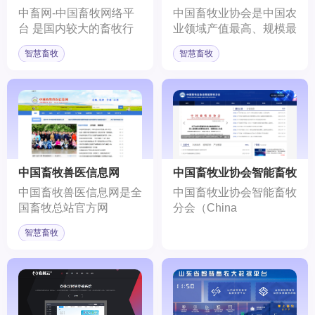
中畜网-中国畜牧网络平
中国畜牧业协会是中国农
台 是国内较大的畜牧行
业领域产值最高、规模最
业门户网站之一，为畜
大、范围最广的社会组
智慧畜牧
智慧畜牧
牧、饲料、兽药、兽医相
织，致力于推动中国畜牧
关企业事业单位、 养殖
业的发展和现代化。
合作社及养殖户提供畜牧
行业资讯、电子商务、企
业招商和活动举办、互联
网+平台开发等服务。
中国畜牧兽医信息网
中国畜牧业协会智能畜牧
分会
中国畜牧兽医信息网是全
中国畜牧业协会智能畜牧
国畜牧总站官方网
分会（China
站,1998年建立。以“为行
Intelligence Animal
智慧畜牧
业发展提供权威资讯与专
Agriculture
业服务”为宗旨，宣传政
Association）是由从事
策法规，提供行业最新资
智能畜牧业及相关行业的
讯，推广先进的专业技术
企业、事业单位和个人组
知识，服务广大畜牧业从
成的全国性行业联合组