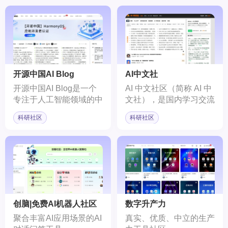
开源中国AI Blog
AI中文社
开源中国AI Blog是一个
AI 中文社区（简称 AI 中
专注于人工智能领域的中
文社），是国内学习交流
文开源技术交流社区。它
AI人工智能技术的中文社
科研社区
科研社区
为IT开发者提供了一个发
区网站，这里可获取及贡
现、使用、并交流开源技
献任何AI人工智能技术，
术的平台，涵盖了从软件
我们追求自由、简洁、纯
下载到技术分享的全方位
粹、分享的多元化人工智
服务。
能社区。
创脑|免费AI机器人社区
数字升产力
聚合丰富AI应用场景的AI
真实、优质、中立的生产